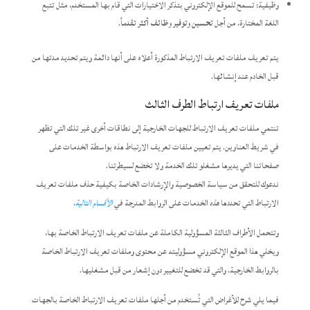
وظيفية: تسمح للموقع الإلكتروني بتذكر الاختيارات التي قام بها المستخدم، مثل تتبع
اللغة المختارة، من أجل
تحسين وتوفير وظائف أكثر تقدماً
.
يتم تعريف ملفات تعريف الارتباط المذكورة أعلاه على أنها دائمة ويتم تحديد مدتها من
قبل الخادم عند إنشائها.
ملفات تعريف ارتباط الطرف الثالث
تنتمي ملفات تعريف الارتباط للجهات الخارجية إلى نطاقات أخرى غير تلك التي تظهر
في شريط العناوين. يتم تعيين ملفات تعريف الارتباط هذه بواسطة الخدمات على
صفحاتنا التي يديرها مشغلو تلك الخدمة ولا تخضع لسيطرتنا.
ندعوك للتحقق من سياسة الخصوصية والإرشادات الخاصة بكيفية حذف ملفات تعريف
الارتباط التي تحددها
هذه
الخدمات على الروابط المدرجة في
الأقسام التالية
.
وتتحمل الأطراف الثالثة المسؤولية الكاملة عن ملفات تعريف الارتباط الخاصة بها،
ويخلي هذا الموقع الإلكتروني مسؤوليته عن محتوى وملفات تعريف الارتباط الخاصة
بالروابط الخارجية، والتي قد تخضع للتغيير دون إشعار من قبل مشغليها.
فيما يلي شرح للأغراض التي تُستخدم من أجلها ملفات تعريف الارتباط الخاصة بالجهات