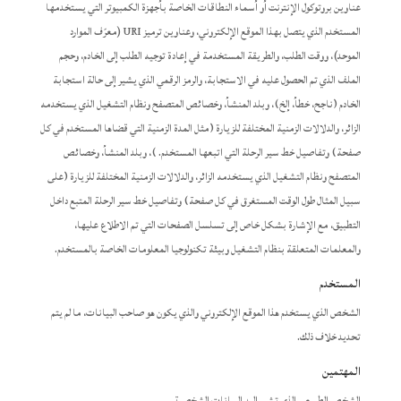
عناوين بروتوكول الإنترنت أو أسماء النطاقات الخاصة بأجهزة الكمبيوتر التي يستخدمها
المستخدم الذي يتصل بهذا الموقع الإلكتروني، وعناوين ترميز URI (معرّف الموارد
الموحد)، ووقت الطلب، والطريقة المستخدمة في إعادة توجيه الطلب إلى الخادم، وحجم
الملف الذي تم الحصول عليه في الاستجابة، والرمز الرقمي الذي يشير إلى حالة استجابة
الخادم (ناجح، خطأ، إلخ)، وبلد المنشأ، وخصائص المتصفح ونظام التشغيل الذي يستخدمه
الزائر، والدلالات الزمنية المختلفة للزيارة (مثل المدة الزمنية التي قضاها المستخدم في كل
صفحة) وتفاصيل خط سير الرحلة التي اتبعها المستخدم. )، وبلد المنشأ، وخصائص
المتصفح ونظام التشغيل الذي يستخدمه الزائر، والدلالات الزمنية المختلفة للزيارة (على
سبيل المثال طول الوقت المستغرق في كل صفحة) وتفاصيل خط سير الرحلة المتبع داخل
التطبيق، مع الإشارة بشكل خاص إلى تسلسل الصفحات التي تم الاطلاع عليها،
والمعلمات المتعلقة بنظام التشغيل وبيئة تكنولوجيا المعلومات الخاصة بالمستخدم.
المستخدم
الشخص الذي يستخدم هذا الموقع الإلكتروني والذي يكون هو صاحب البيانات، ما لم يتم
تحديد خلاف ذلك.
المهتمين
الشخص الطبيعي الذي تشير إليه البيانات الشخصية.