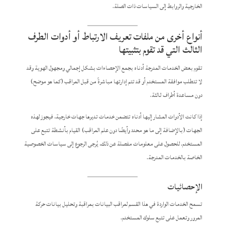
الخارجية والروابط إلى السياسات ذات الصلة.
أنواع أخرى من ملفات تعريف الارتباط أو أدوات الطرف
الثالث التي قد تقوم بتثبيتها
تقوم بعض الخدمات المدرجة أدناه بجمع الإحصاءات بشكل إجمالي ومجهول الهوية وقد
لا تتطلب موافقة المستخدم أو قد تتم إدارتها مباشرةً من قبل المراقب (كما هو موضح)
دون مساعدة أطراف ثالثة.
إذا كانت الأدوات المشار إليها أدناه تتضمن خدمات تديرها جهات خارجية، فيجوز لهذه
الجهات (بالإضافة إلى ما هو محدد وأيضًا دون علم المراقب) القيام بأنشطة تتبع على
المستخدم. للحصول على معلومات مفصلة عن ذلك، يُرجى الرجوع إلى سياسات الخصوصية
الخاصة بالخدمات المدرجة.
الإحصائيات
تسمح الخدمات الواردة في هذا القسم لمراقب البيانات بمراقبة وتحليل بيانات حركة
المرور وتعمل على تتبع سلوك المستخدم.