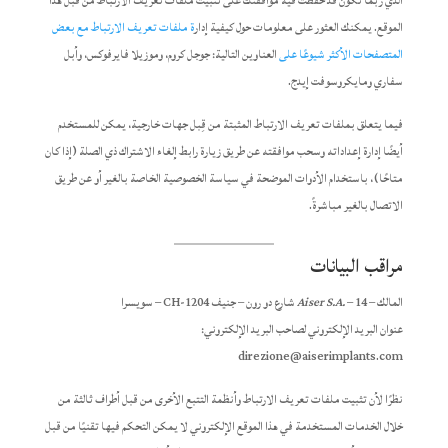
الذي ربما تكون قد حفظت فيه موافقتك على تثبيت ملفات تعريف الارتباط من قبل هذا
الموقع. يمكنك العثور على معلومات حول كيفية إدار
ة ملفات تعريف
الارتباط مع بعض
المتصفحات الأكثر
شيوعًا على
العناوين التالية: جوجل كروم، وموزيلا فايرفوكس، وأبل
سفاري ومايكروسوفت إيدج.
فيما يتعلق بملفات تعريف الارتباط المثبتة من قِبل جهات خارجية، يمكن للمستخدم
أيضًا إدارة إعداداته وسحب موافقته عن طريق زيارة رابط إلغاء الاشتراك ذي الصلة (إذا كان
متاحًا)، باستخدام الأدوات الموضحة في سياسة الخصوصية الخاصة بالغير أو عن طريق
الاتصال بالغير مباشرةً.
مراقب البيانات
المالك –
– 14 شارع دو رون – جنيف CH-1204 – سويسرا
Aiser S.A.
عنوان البريد الإلكتروني لصاحب البريد الإلكتروني:
direzione@aiserimplants.com
نظرًا لأن تثبيت ملفات تعريف الارتباط وأنظمة التتبع الأخرى من قبل أطراف ثالثة من
خلال الخدمات المستخدمة في هذا الموقع الإلكتروني لا يمكن التحكم فيها تقنيًا من قبل