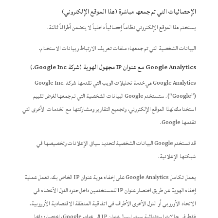
الإحصائيات التي تم جمعها مباشرة (هذا الموقع الإلكتروني)
يستخدم هذا الموقع الإلكتروني نظاماً إحصائياً داخلياً لا يتضمن أطرافاً ثالثة.
البيانات الشخصية التي تم جمعها: ملفات تعريف الارتباط وبيانات الاستخدام.
Google Analytics مع عنوان IP مجهول الهوية (شركة Google Inc.)
Google Analytics هي خدمة تحليلات الويب التي تقدمها شركة Google Inc.
(“Google”). ستستخدم Google البيانات الشخصية التي تم جمعها لغرض تقييم
استخدامك لهذا الموقع الإلكتروني، وتجميع التقارير ومشاركتها مع الخدمات الأخرى التي
تقدمها Google.
قد تستخدم Google البيانات الشخصية لتحديد سياق الإعلانات وتخصيصها في
شبكتها الإعلانية.
يعمل تكامل Google Analytics على إخفاء هوية عنوان IP الخاص بك. تعمل عملية
إخفاء الهوية عن طريق اختصار عنوان IP للمستخدمين داخل حدود الدول الأعضاء في
الاتحاد الأوروبي أو الدول الأخرى الأطراف في اتفاقية المنطقة الاقتصادية الأوروبية.
فقط في حالات استثنائية سيتم إرسال عنوان IP إلى خوادم Google واختصاره داخل