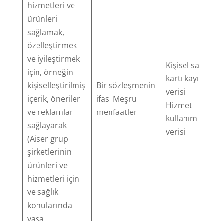
hizmetleri ve
ürünleri
sağlamak,
özelleştirmek
ve iyileştirmek
Kişisel sağlık
için, örneğin
kartı kayıt
kişiselleştirilmiş
Bir sözleşmenin
verisi
içerik, öneriler
ifası Meşru
Hizmet
ve reklamlar
menfaatler
kullanım
sağlayarak
verisi
(Aiser grup
şirketlerinin
ürünleri ve
hizmetleri için
ve sağlık
konularında
yasa