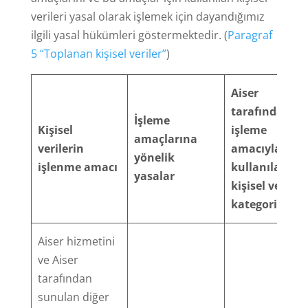
verileri yasal olarak işlemek için dayandığımız
ilgili yasal hükümleri göstermektedir. (
Paragraf
5 “Toplanan kişisel veriler”
)
Aiser
tarafından
İşleme
Kişisel
işleme
amaçlarına
verilerin
amacıyla
yönelik
işlenme amacı
kullanılan
yasalar
kişisel veri
kategorileri
Aiser hizmetini
ve Aiser
tarafından
sunulan diğer