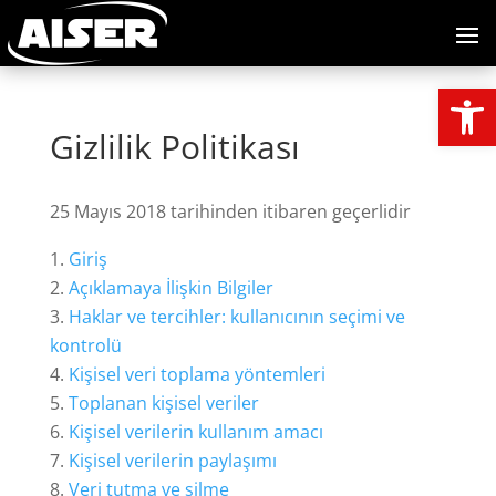
Open
Gizlilik Politikası
25 Mayıs 2018 tarihinden itibaren geçerlidir
Giriş
Açıklamaya İlişkin Bilgiler
Haklar ve tercihler: kullanıcının seçimi ve
kontrolü
Kişisel veri toplama yöntemleri
Toplanan kişisel veriler
Kişisel verilerin kullanım amacı
Kişisel verilerin paylaşımı
Veri tutma ve silme