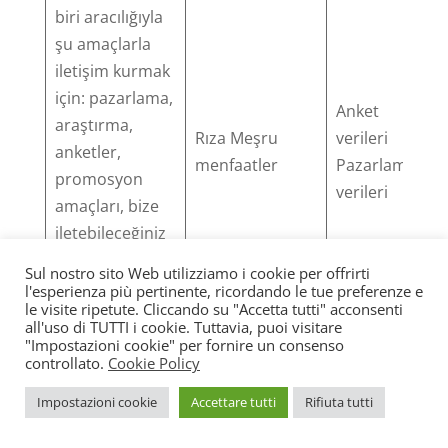
biri aracılığıyla
şu amaçlarla
iletişim kurmak
için: pazarlama,
Anket
araştırma,
Rıza Meşru
verileri
anketler,
menfaatler
Pazarlama
promosyon
verileri
amaçları, bize
iletebileceğiniz
herhangi bir
Sul nostro sito Web utilizziamo i cookie per offrirti
yetkiye uygun
l'esperienza più pertinente, ricordando le tue preferenze e
le visite ripetute. Cliccando su "Accetta tutti" acconsenti
olarak e-posta,
all'uso di TUTTI i cookie. Tuttavia, puoi visitare
kısa mesaj veya
"Impostazioni cookie" per fornire un consenso
controllato.
Cookie Policy
telefon yoluyla.
Impostazioni cookie
Accettare tutti
Rifiuta tutti
Aiser